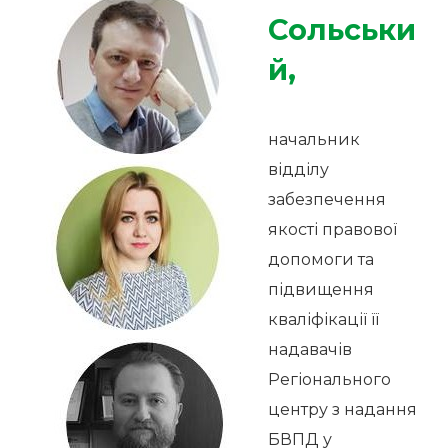
Сольськи
й
,
начальник
відділу
забезпечення
якості правової
допомоги та
підвищення
кваліфікації її
надавачів
Регіонального
центру з надання
БВПД у