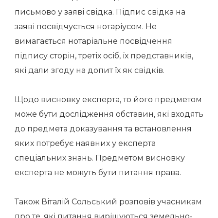
письмово у заяві свідка. Підпис свідка на
заяві посвідчується нотаріусом. Не
вимагається нотаріальне посвідчення
підпису сторін, третіх осіб, їх представників,
які дали згоду на допит їх як свідків.
Щодо висновку експерта, то його предметом
може бути дослідження обставин, які входять
до предмета доказування та встановлення
яких потребує наявних у експерта
спеціальних знань. Предметом висновку
експерта не можуть бути питання права.
Також Віталій Сольський розповів учасникам
про те, які питання вирішуються земельно-