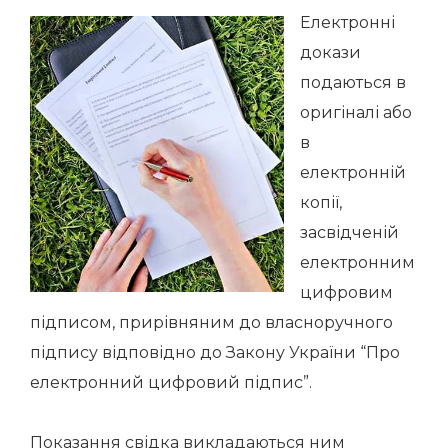
Електронні
докази
подаються в
оригіналі або
в
електронній
копії,
засвідченій
електронним
цифровим
підписом, прирівняним до власноручного
підпису відповідно до Закону України “Про
електронний цифровий підпис”.
Показання свідка викладаються ним