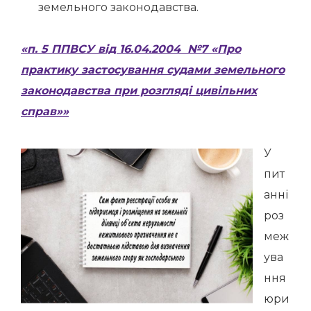
земельного законодавства.
«п. 5 ППВСУ від 16.04.2004 №7 «Про
практику застосування судами земельного
законодавства при розгляді цивільних
справ»»
У
пит
анні
роз
меж
ува
ння
юри