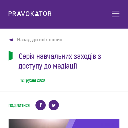
Про клуб
PRAVOKATOR.Київ
Назад до всіх новин
Напрямки діяльності
PRAVOKATOR.Львів
Серія навчальних заходів з
Заходи
PRAVOKATOR.Одеса
доступу до медіації
Майбутні
Новини
Минулі
Події
Корисне
12 Грудня 2020
Статті
Контакти
Напрацювання та продукти
ПОДІЛИТИСЯ
Фотогалерея
uk
Е-навчання