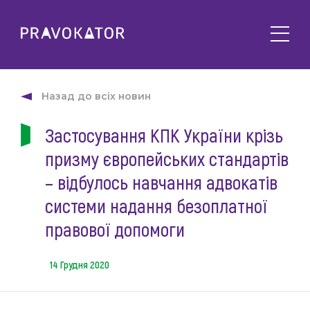
Про клуб
PRAVOKATOR.Київ
Назад до всіх новин
Напрямки діяльності
PRAVOKATOR.Львів
Застосування КПК України крізь
Заходи
PRAVOKATOR.Одеса
призму європейських стандартів
Майбутні
Новини
Минулі
– відбулось навчання адвокатів
Події
Корисне
системи надання безоплатної
Статті
правової допомоги
Контакти
Напрацювання та продукти
Фотогалерея
14 Грудня 2020
uk
Е-навчання