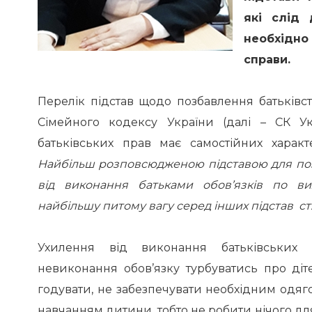
які слід 
необхідно
справи.
Перелік підстав щодо позбавлення батьківс
Сімейного кодексу України (далі – СК Укр
батьківських прав має самостійних харак
Найбільш розповсюдженою підставою для поз
від виконання батьками обов’язків по в
найбільшу питому вагу серед інших підстав ст.
Ухилення від виконання батьківських о
невиконання обов’язку турбуватись про ді
годувати, не забезпечувати необхідним одя
навчанням дитини
, тобто не робити нічого 