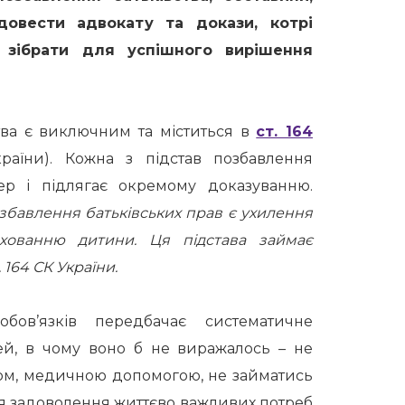
довести адвокату та докази, котрі
 зібрати для успішного вирішення
тва є виключним та міститься в
ст. 164
аїни).
Кожна з підстав позбавлення
тер і підлягає окремому доказуванню.
бавлення батьківських прав є ухилення
ихованню дитини. Ця підстава займає
 164 СК України.
бов’язків передбачає систематичне
тей, в чому воно б не виражалось – не
гом, медичною допомогою,
не займатись
для задоволення життєво важливих потреб