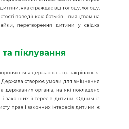
дитини, яка страждає від голоду, холоду,
стості поведінкою батьків – пияцтвом на
лайки, перетворення дитини у свідка
и та піклування
 охороняються державою – це закріплює ч.
. Держава створює умови для зміцнення
ма державних органів, на які покладено
 і законних інтересів дитини. Одним із
исту прав і законних інтересів дитини, є