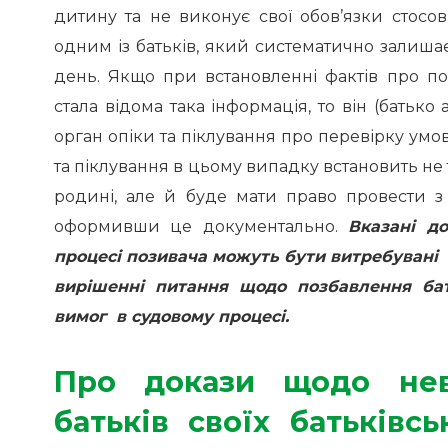
дитину та не виконує свої обов’язки стосо
одним із батьків, який систематично залишає 
день. Якщо при встановленні фактів про поз
стала відома така інформація, то він (батьк
орган опіки та піклування про перевірку умо
та піклування в цьому випадку встановить не
родині, але й буде мати право провести з 
оформивши це документально.
Вказані д
процесі позивача можуть бути витребувані с
вирішенні питання щодо позбавлення бат
вимог в судовому процесі.
Про докази щодо нев
батьків своїх батьківс