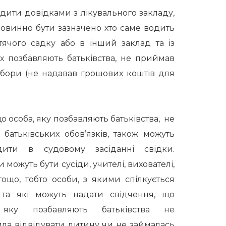
дити довідками з лікувального закладу,
повинно бути зазначено хто саме водить
тячого садку або в інший заклад та із
х позбавляють батьківства, не приймав
і збори (не надавав грошових коштів для
о особа, яку позбавляють батьківства, не
 батьківських обов’язків, також можуть
рдити в судовому засіданні свідки.
 можуть бути сусіди, учителі, вихователі,
тощо, тобто особи, з якими спілкується
та які можуть надати свідчення, що
 яку позбавляють батьківства не
ла відвідувати дитину чи не займалась