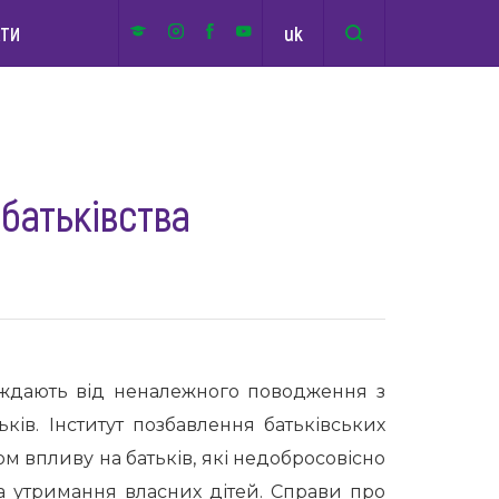
uk
КТИ
батьківства
раждають від неналежного поводження з
ьків. Інститут позбавлення батьківських
 впливу на батьків, які недобросовісно
а утримання власних дітей. Справи про