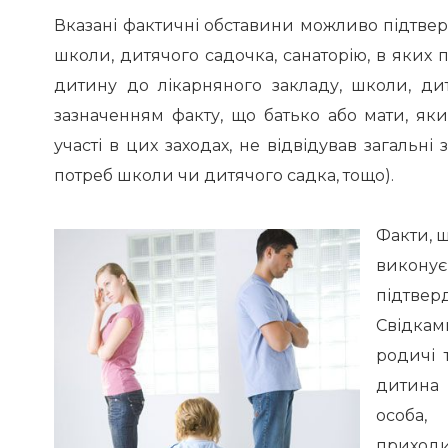
Вказані фактичні обставини можливо підтвер
школи, дитячого садочка, санаторію, в яких 
дитину до лікарняного закладу, школи, ди
зазначенням факту, що батько або мати, яки
участі в цих заходах, не відвідував загальн
потреб школи чи дитячого садка, тощо).
Факти, щ
виконує
підтве
Свідками
родичі 
дитина 
особа,
приходи