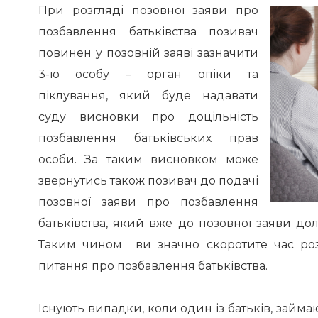
При розгляді позовної заяви про
позбавлення батьківства позивач
повинен у позовній заяві зазначити
3-ю особу – орган опіки та
піклування, який буде надавати
суду висновки про доцільність
позбавлення батьківських прав
особи. За таким висновком може
звернутись також позивач до подачі
позовної заяви про позбавлення
батьківства, який вже до позовної заяви дол
Таким чином ви значно скоротите час ро
питання про позбавлення батьківства.
Існують випадки, коли один із батьків, займ