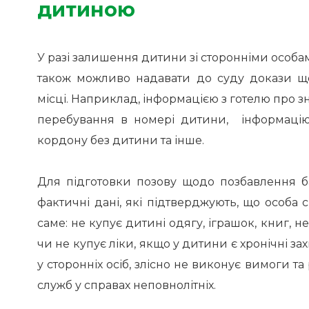
дитиною
У разі залишення дитини зі сторонніми особам
також можливо надавати до суду докази щ
місці. Наприклад, інформацією з готелю про з
перебування в номері дитини, інформаці
кордону без дитини та інше.
Для підготовки позову щодо позбавлення б
фактичні дані, які підтверджують, що особа с
саме: не купує дитині одягу, іграшок, книг, 
чи не купує ліки, якщо у дитини є хронічні з
у сторонніх осіб, злісно не виконує вимоги та
служб у справах неповнолітніх.