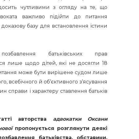
досить чутливими з огляду на те, що
двоката важливо підійти до питання
доказову базу для встановлення істини
 позбавлення батьківських прав
ься лише щодо
дітей, які не досягли 18
питання може бути вирішене судом лише
го, всебічного й об’єктивного з’ясування
ин справи і характеру ставлення батьків
атті авторства
адвокатки Оксани
нової
пропонується розглянути деякі
позбавлення батьківства, обставини,