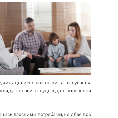
учить ці висновки опіки та піклування.
згляду справи в суді щодо вирішення
аючись власними потребами, не дбає про