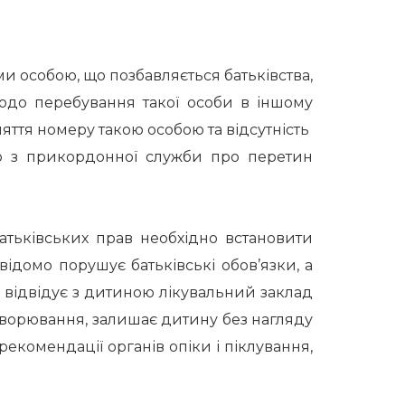
и особою, що позбавляється батьківства,
одо перебування такої особи в іншому
няття номеру такою особою та відсутність
ю з прикордонної служби про перетин
атьківських прав необхідно встановити
відомо порушує батьківські обов’язки, а
не відвідує з дитиною лікувальний заклад
ахворювання, залишає дитину без нагляду
 рекомендації органів опіки і піклування,