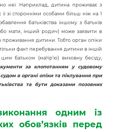
вно неї. Наприклад, дитина проживає з
її зі сторонніми особами більш ніж на 1
бавлення батьківства іншому з батьків
о або мати, інший родич) може заявити в
в проживання дитини. Тобто орган опіки
 тільки факт перебування дитини в іншій
цим батьком (матір’ю) виховну бесіду,
окументи за клопотанням у судовому
удом в органі опіки та піклування при
ьківства та бути доказами позовних
иконання одним із
ьких обов’язків перед