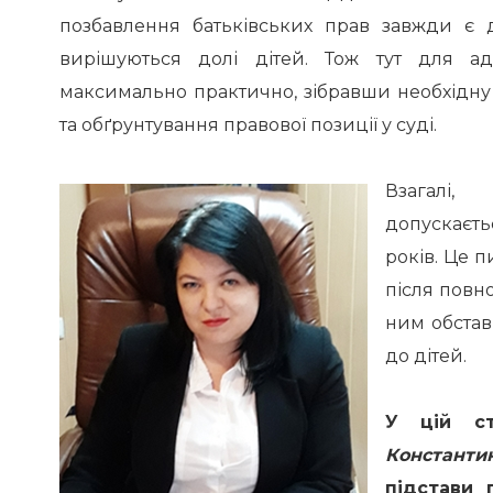
позбавлення батьківських прав завжди є 
вирішуються долі дітей. Тож тут для а
максимально практично, зібравши необхідну 
та обґрунтування правової позиції у суді.
Взагалі,
допускаєт
років
. Це 
після повно
ним обстав
до дітей.
У цій ст
Константи
підстави 