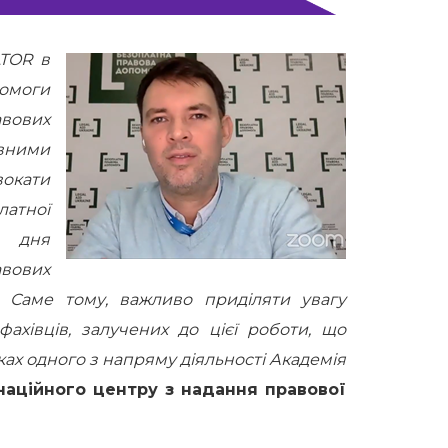
ATOR в
омоги
авових
овними
вокати
атної
о дня
авових
. Саме тому, важливо приділяти увагу
ахівців, залучених до цієї роботи, що
ах одного з напряму діяльності Академія
наційного центру з надання правової