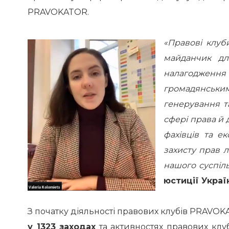
PRAVOKATOR.
«Правові клуб
майданчик дл
налагодженн
громадянськ
генерування т
сфері права й 
фахівців та ек
захисту прав л
нашого суспіль
юстиції Украї
З початку діяльності правових клубів PRAVO
у 1323 заходах
та активностях правових клуб