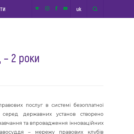
uk
КТИ
 – 2 роки
правових послуг в системі безоплатної
 серед державних установ створено
навчання та впровадження інноваційних
авосуддя – мережу правових клубів