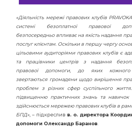
«Діяльність мережі правових клубів PRAVOK
системі безоплатної правової доп
безпосередньо впливає на якість надання пр
послуг клієнтам. Оскільки в першу чергу осн
цільовими аудиторіями правових клубів є ад
та працівники центрів з надання безопл
правової допомоги, до яких кожног
звертаються громадяни щодо вирішення пр
проблем з різних сфер суспільного життя
підвищенню практичних знань та навичок ф
здійснюється мережею правових клубів в рамк
БПД»
, – підкреслив
в. о. директора Коорди
допомоги Олександр Баранов
.