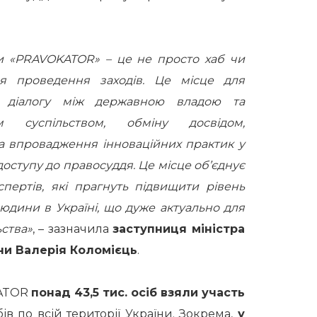
и «PRAVOKATOR» – це не просто хаб чи
я проведення заходів. Це місце для
я діалогу між державною владою та
им суспільством, обміну досвідом,
а впровадження інноваційних практик у
доступу до правосуддя. Це місце об’єднує
спертів, які прагнуть підвищити рівень
юдини в Україні, що дуже актуально для
ства»
, – зазначила
заступниця міністра
ни Валерія Коломієць
.
KATOR
понад 43,5 тис. осіб взяли участь
ів по всій території України. Зокрема,
у