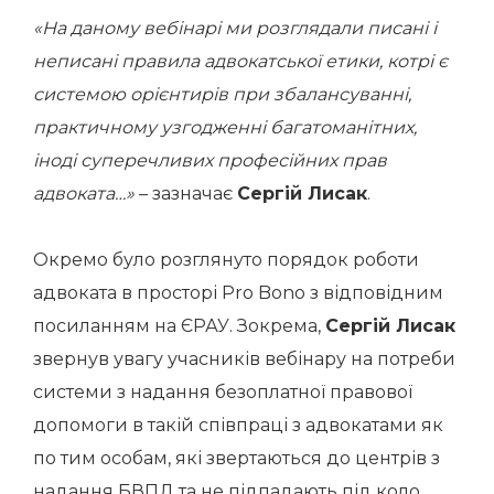
«На даному вебінарі ми розглядали писані і
неписані правила адвокатської етики, котрі є
системою орієнтирів при збалансуванні,
практичному узгодженні багатоманітних,
іноді суперечливих професійних прав
адвоката…»
– зазначає
Сергій Лисак
.
Окремо було розглянуто порядок роботи
адвоката в просторі Pro Bono з відповідним
посиланням на ЄРАУ. Зокрема,
Сергій Лисак
звернув увагу учасників вебінару на потреби
системи з надання безоплатної правової
допомоги в такій співпраці з адвокатами як
по тим особам, які звертаються до центрів з
надання БВПД та не підпадають під коло