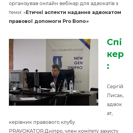
організував онлайн вебінар для адвокатів з
теми: «
Етичні аспекти надання адвокатом
правової допомоги
Pro
Bono
»
Спі
кер
:
Сергій
Лисак,
адвок
ат,
керівник правового клубу
PRAVOKATOR.Дніпро, член комітету захисту