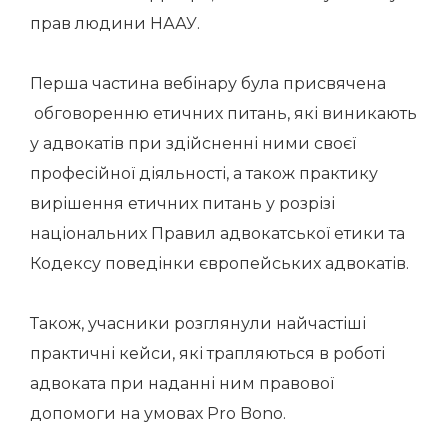
прав людини НААУ.
Перша частина вебінару була присвячена
обговоренню етичних питань, які виникають
у адвокатів при здійсненні ними своєї
професійної діяльності, а також практику
вирішення етичних питань у розрізі
національних Правил адвокатської етики та
Кодексу поведінки європейських адвокатів.
Також, учасники розглянули найчастіші
практичні кейси, які трапляються в роботі
адвоката при наданні ним правової
допомоги на умовах Pro Bono.