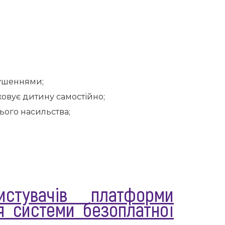
рушеннями;
ховує дитину самостійно;
ього насильства;
истувачів платформи
я системи безоплатної