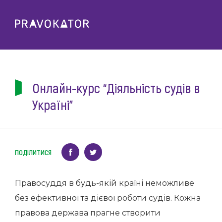
Про клуб
PRAVOKATOR.Київ
Напрямки діяльності
PRAVOKATOR.Львів
Онлайн-курс “Діяльність судів в
Заходи
PRAVOKATOR.Одеса
Україні”
Майбутні
Новини
Минулі
Події
Корисне
ПОДІЛИТИСЯ
Статті
Контакти
Напрацювання та продукти
Правосуддя в будь-якій країні неможливе
Фотогалерея
uk
без ефективної та дієвої роботи судів. Кожна
Е-навчання
правова держава прагне створити