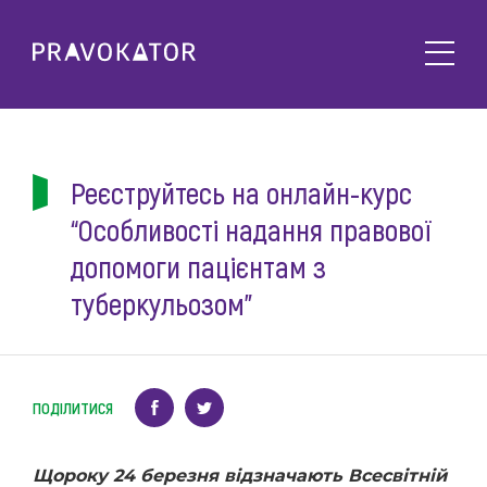
Про клуб
PRAVOKATOR.Київ
Напрямки діяльності
PRAVOKATOR.Львів
Реєструйтесь на онлайн-курс
Заходи
PRAVOKATOR.Одеса
“Особливості надання правової
Майбутні
Новини
допомоги пацієнтам з
Минулі
Події
туберкульозом”
Корисне
Статті
Контакти
Напрацювання та продукти
Фотогалерея
ПОДІЛИТИСЯ
uk
Е-навчання
Щороку 24 березня відзначають Всесвітній