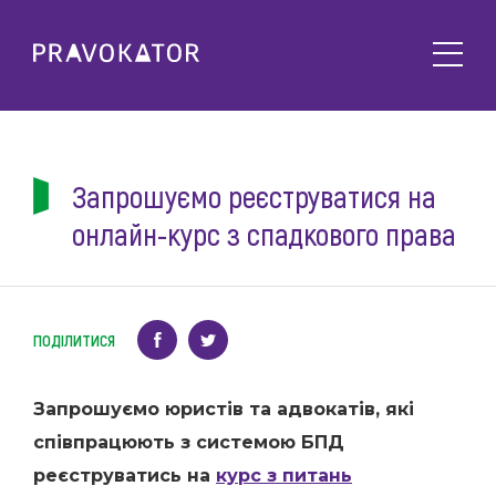
Про клуб
PRAVOKATOR.Київ
Напрямки діяльності
PRAVOKATOR.Львів
Запрошуємо реєструватися на
Заходи
PRAVOKATOR.Одеса
онлайн-курс з спадкового права
Майбутні
Новини
Минулі
Події
Корисне
ПОДІЛИТИСЯ
Статті
Контакти
Напрацювання та продукти
Запрошуємо юристів та адвокатів, які
Фотогалерея
uk
співпрацюють з системою БПД
Е-навчання
реєструватись на
курс з питань