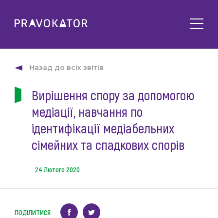
Про клуб
PRAVOKATOR.Київ
Назад до всіх звітів
Напрямки діяльності
PRAVOKATOR.Львів
Вирішення спору за допомогою
Заходи
PRAVOKATOR.Одеса
медіації, навчання по
Майбутні
Новини
Минулі
ідентифікації медіабельних
Події
Корисне
сімейних та спадкових спорів
Статті
Контакти
Напрацювання та продукти
24 Лютого 2020
Фотогалерея
uk
Е-навчання
ПОДІЛИТИСЯ