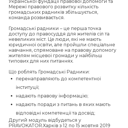
Української фундації правової допомоги
та
Мережі правового розвитку
кількість
громадських радників збільшується,
команда розвивається.
Громадські радники – це перша точка
доступу до правосуддя для жителів сіл та
невеликих міст. Це люди, які не мають
юридичної освіти, але пройшли спеціальне
навчання, спрямоване на правову допомогу
жителям місцевої громади у найбільш
типових для них питаннях.
Що роблять Громадські Радники:
перенаправляють до компетентної
інституції;
надають правову інформацію;
надають поради з питань в яких мають
відповідні компетенції та досвід;
Другий модуль відбудеться у
PRAVOKATOR.Харків
з 12 по 15 жовтня 2019