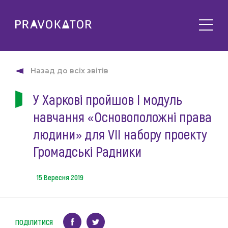
Про клуб
PRAVOKATOR.Київ
Назад до всіх звітів
Напрямки діяльності
PRAVOKATOR.Львів
У Харкові пройшов І модуль
Заходи
PRAVOKATOR.Одеса
навчання «Основоположні права
Майбутні
Новини
Минулі
людини» для VII набору проекту
Події
Корисне
Громадські Радники
Статті
Контакти
Напрацювання та продукти
15 Вересня 2019
Фотогалерея
uk
Е-навчання
ПОДІЛИТИСЯ