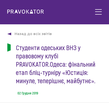
Про клуб
PRAVOKATOR.Київ
Назад до всіх звітів
Напрямки діяльності
PRAVOKATOR.Львів
Студенти одеських ВНЗ у
Заходи
PRAVOKATOR.Одеса
правовому клубі
Майбутні
Новини
Минулі
PRAVOKATOR.Одеса: фінальний
Події
Корисне
етап бліц-турніру «Юстиція:
Статті
минуле, теперішнє, майбутнє».
Контакти
Напрацювання та продукти
Фотогалерея
02 Грудня 2019
uk
Е-навчання