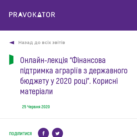
Про клуб
PRAVOKATOR.Київ
Назад до всіх звітів
Напрямки діяльності
PRAVOKATOR.Львів
Онлайн-лекція “Фінансова
Заходи
PRAVOKATOR.Одеса
підтримка аграріїв з державного
Майбутні
Новини
Минулі
бюджету у 2020 році”. Корисні
Події
Корисне
матеріали
Статті
Контакти
Напрацювання та продукти
25 Червня 2020
Фотогалерея
uk
Е-навчання
ПОДІЛИТИСЯ