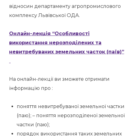
відносин департаменту агропромислового
комплексу Львівської ОДА.
Онлайн-лекція “Особливості
використання нерозподілених та
невитребуваних земельних часток (паїв)”
На онлайн-лекції ви зможете отримати
інформацію про :
поняття невитребуваної земельної частки
(паю); – поняття нерозподіленої земельної
частки (паю);
порядок використання таких земельних