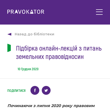
Про клуб
PRAVOKATOR.Київ
Назад до бібліотеки
Напрямки діяльності
PRAVOKATOR.Львів
Підбірка онлайн-лекцій з питань
Заходи
PRAVOKATOR.Одеса
земельних правовідносин
Майбутні
Новини
Минулі
Події
Корисне
10 Грудня 2020
Статті
Контакти
Напрацювання та продукти
ПОДІЛИТИСЯ
Фотогалерея
uk
Е-навчання
Починаючи з липня 2020 року правовим