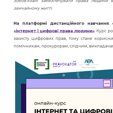
зобов’язані забезпечувати права людини 
звичайному житті.
На платформі дистанційного навчання
«Інтернет і цифрові права людини»
. Курс р
захисту цифрових прав, тому стане корисни
помічникам, прокурорам, слідчим, викладача