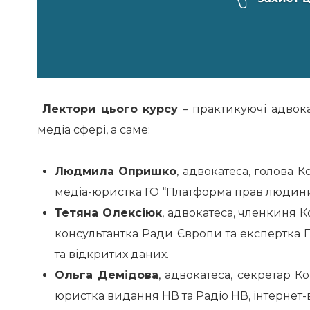
Лектори цього курсу
– практикуючі адвока
медіа сфері, а саме:
Людмила Опришко
, адвокатеса, голова 
медіа-юристка ГО “Платформа прав людини
Тетяна Олексіюк
, адвокатеса, членкиня К
консультантка Ради Європи та експертка П
та відкритих даних.
Ольга Демідова
, адвокатеса, секретар К
юристка видання НВ та Радіо НВ, інтернет-