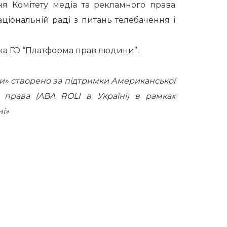
ня Комітету медіа та рекламного права
іональній раді з питань телебачення і
тка ГО “Платформа прав людини”.
и» створено за підтримки Американської
а права (ABA ROLI в Україні) в рамках
ні»