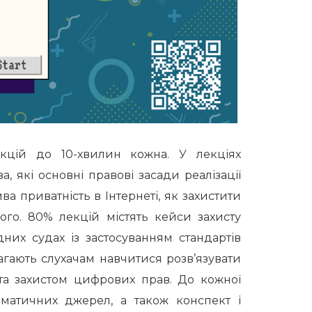
екцій до 10-хвилин кожна. У лекціях
, які основні правові засади реалізації
ва приватність в Інтернеті, як захистити
ого. 80% лекцій містять кейси захисту
них судах із застосуванням стандартів
гають слухачам навчитися розв’язувати
ю та захистом цифрових прав. До кожної
ематичних джерел, а також конспект і