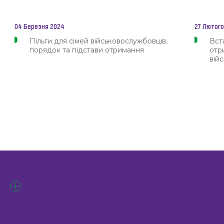
04 Березня 2024
27 Лютого
Пільги для сімей військовослужбовців:
Вст
порядок та підстави отримання
отр
вій