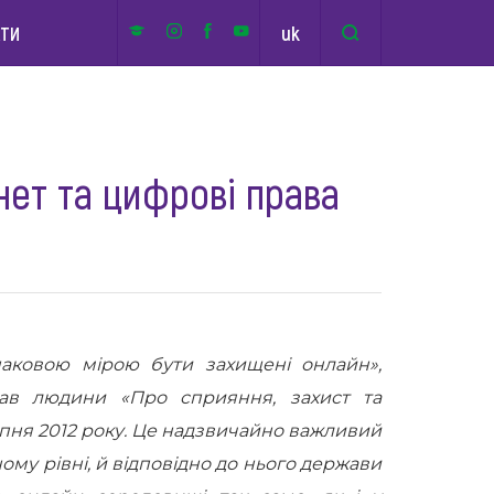
uk
КТИ
нет та цифрові права
наковою мірою бути захищені онлайн»,
ав людини «Про сприяння, захист та
ипня 2012 року. Це надзвичайно важливий
му рівні, й відповідно до нього держави