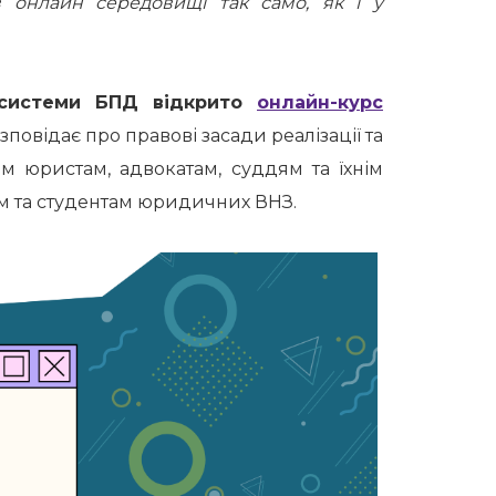
в онлайн середовищі так само, як і у
 системи БПД відкрито
онлайн-курс
озповідає про правові засади реалізації та
м юристам, адвокатам, суддям та їхнім
м та студентам юридичних ВНЗ.