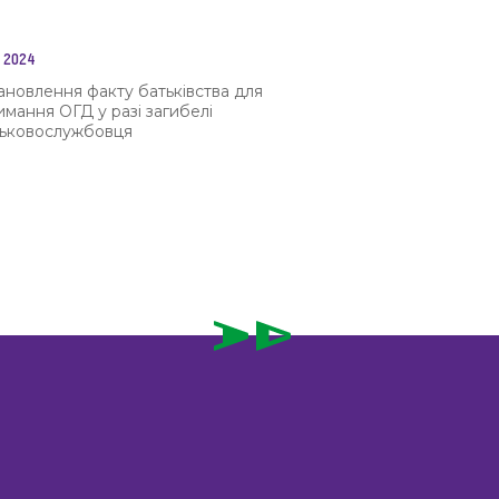
 2024
ановлення факту батьківства для
имання ОГД у разі загибелі
ськовослужбовця