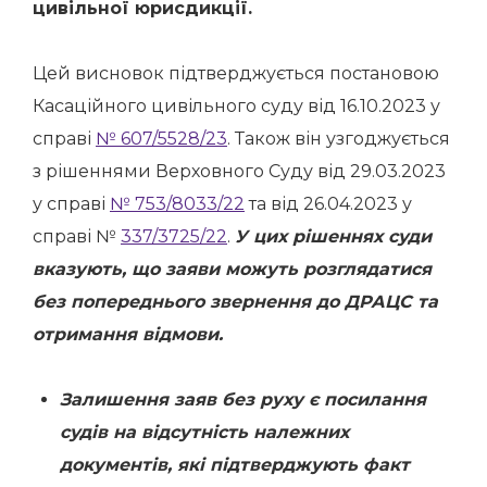
цивільної юрисдикції.
Цей висновок підтверджується постановою
Касаційного цивільного суду від 16.10.2023 у
справі
№ 607/5528/23
. Також він узгоджується
з рішеннями Верховного Суду від 29.03.2023
у справі
№ 753/8033/22
та від 26.04.2023 у
справі №
337/3725/22
.
У цих рішеннях суди
вказують, що заяви можуть розглядатися
без попереднього звернення до ДРАЦС та
отримання відмови.
Залишення заяв без руху є посилання
судів на відсутність належних
документів, які підтверджують факт