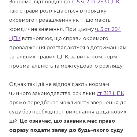
Зокрема, відповідно до
п. 5 ч. 2 ст. 293 ЦПК
,
такі справи розглядаються в порядку
окремого провадження як ті, що мають
юридичне значення. При цьому
ч. 3 ст. 294
ЦПК
встановлює, що справи окремого
провадження розглядаються з дотриманням
загальних правил ЦПК, за винятком норм
про змагальність та межі судового розгляду.
Однак такі дії не відповідають нормам
чинного законодавства, оскільки
ст. 317 ЦПК
прямо передбачає можливість звернення до
суду без необхідності виконання додаткових
дій.
Це означає, що заявник має право
одразу подати заяву до будь-якого суду