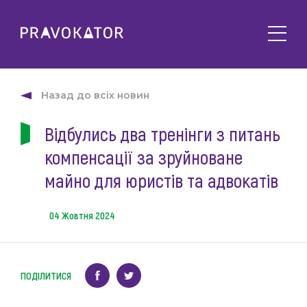
Про клуб
PRAVOKATOR.Київ
Назад до всіх новин
Напрямки діяльності
PRAVOKATOR.Львів
Відбулись два тренінги з питань
Заходи
PRAVOKATOR.Одеса
компенсації за зруйноване
Майбутні
Новини
Минулі
майно для юристів та адвокатів
Події
Корисне
Статті
04 Жовтня 2024
Контакти
Напрацювання та продукти
Фотогалерея
uk
Е-навчання
ПОДІЛИТИСЯ