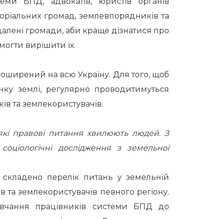
еми БПД, адвокатів, юристів органів
оріальних громад, землевпорядників та
далені громади, аби краще дізнатися про
могти вирішити їх.
оширений на всю Україну. Для того, щоб
нку землі, регулярно проводитимуться
в та землекористувачів.
які правові питання хвилюють людей. З
соціологічні дослідження з земельної
е складено перелік питань у земельній
в та землекористувачів певного регіону.
авчання працівників системи БПД до