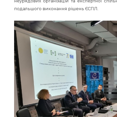
неурядових організацій та експертної спіл
подальшого виконання рішень ЄСПЛ.