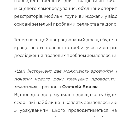
Проведені тренінги для працівників сист
місцевого самоврядування, об’єднаних терит
реєстраторів. Мобільні групи виїжджали у від
основні земельні проблеми селянства та допо
Тепер весь цей напрацьований досвід буде п
краще знати правові потреби учасників ри
дослідження правових проблем землевласникі
«Цей інструмент дає можливість зрозуміти, 
початку нового року плануємо проводити 
тематики»,
– розповів
Олексій Бонюк
.
Відповідно до результатів досліджень буд
сфері, які найбільше цікавлять землевласникі
З урахуванням цього проводитиметься н