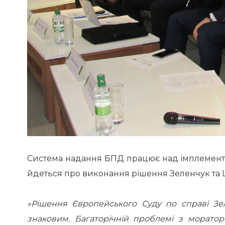
Система надання БПД працює над імплемент
йдеться про виконання рішення Зеленчук та 
«Рішення Європейського Суду по справі З
знаковим. Багаторічній проблемі з морато