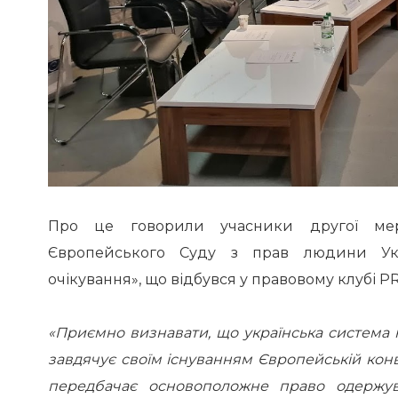
Про це говорили учасники другої мере
Європейського Суду з прав людини Укр
очікування», що відбувся у правовому клубі 
«Приємно визнавати, що українська система 
завдячує своїм існуванням Європейській конве
передбачає основоположне право одержув