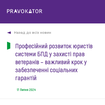
Про клуб
PRAVOKATOR.Київ
Назад до всіх новин
Напрямки діяльності
PRAVOKATOR.Львів
Професійний розвиток юристів
Заходи
PRAVOKATOR.Одеса
системи БПД у захисті прав
Майбутні
Новини
Минулі
ветеранів – важливий крок у
Події
Корисне
забезпеченні соціальних
Статті
гарантій
Контакти
Напрацювання та продукти
Фотогалерея
17 Липня 2024
uk
Е-навчання