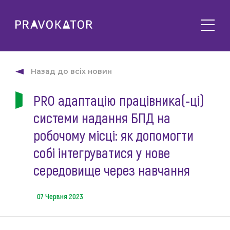
Про клуб
PRAVOKATOR.Київ
Назад до всіх новин
Напрямки діяльності
PRAVOKATOR.Львів
PRO адаптацію працівника(-ці)
Заходи
PRAVOKATOR.Одеса
системи надання БПД на
Майбутні
Новини
Минулі
робочому місці: як допомогти
Події
Корисне
собі інтегруватися у нове
Статті
середовище через навчання
Контакти
Напрацювання та продукти
Фотогалерея
07 Червня 2023
uk
Е-навчання