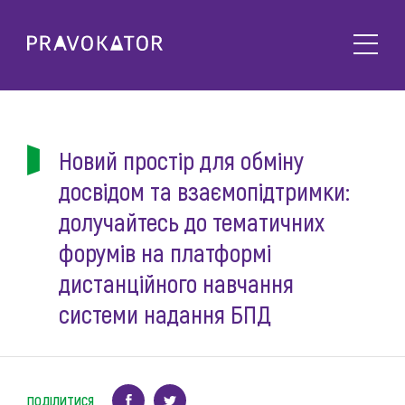
Про клуб
PRAVOKATOR.Київ
Напрямки діяльності
PRAVOKATOR.Львів
Новий простір для обміну
Заходи
PRAVOKATOR.Одеса
досвідом та взаємопідтримки:
Майбутні
Новини
долучайтесь до тематичних
Минулі
Події
форумів на платформі
Корисне
дистанційного навчання
Статті
Контакти
системи надання БПД
Напрацювання та продукти
Фотогалерея
uk
Е-навчання
ПОДІЛИТИСЯ