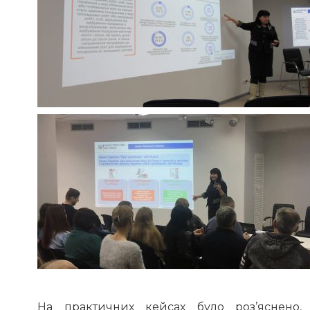
На практичних кейсах було роз’яснено,