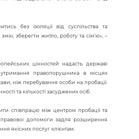
тись без ізоляції від суспільства та
ін, зберегти житло, роботу та сім’ю», –
ропейських цінностей надасть державі
 утримання правопорушника в місцях
ви, ніж перебування особи на пробації.
ості та кількості засуджених осіб.
ити співпрацю між центром пробації та
ї правової допомоги задля розширення
ння якісних послуг клієнтам.