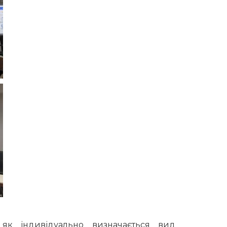
 як індивідуально визначається вид