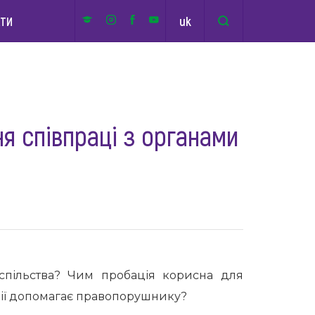
uk
КТИ
я співпраці з органами
успільства? Чим пробація корисна для
ції допомагає правопорушнику?