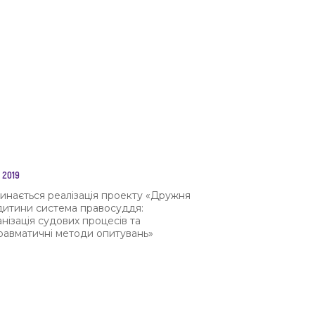
 2019
инається реалізація проекту «Дружня
дитини система правосуддя:
анізація судових процесів та
равматичні методи опитувань»