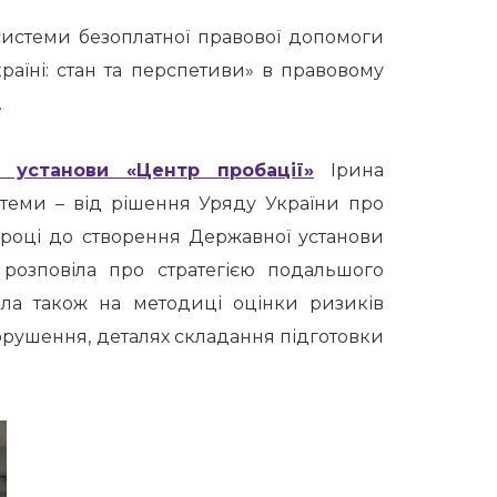
 системи безоплатної правової допомоги
раїні: стан та перспетиви» в правовому
.
 установи «Центр пробації»
Ірина
стеми – від рішення Уряду України про
 році до створення Державної установи
 розповіла про стратегією подальшого
ала також на методиці оцінки ризиків
рушення, деталях складання підготовки