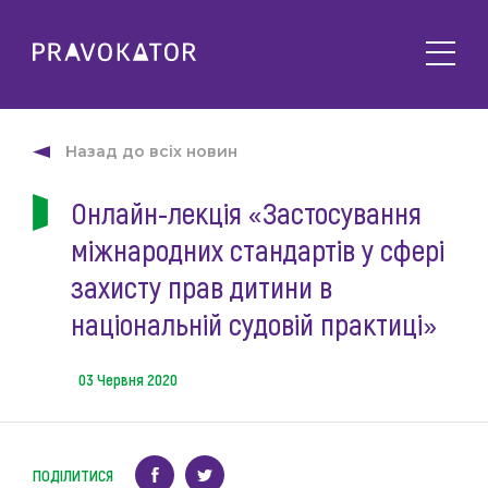
Про клуб
PRAVOKATOR.Київ
Назад до всіх новин
Напрямки діяльності
PRAVOKATOR.Львів
Онлайн-лекція «Застосування
Заходи
PRAVOKATOR.Одеса
міжнародних стандартів у сфері
Майбутні
Новини
Минулі
захисту прав дитини в
Події
Корисне
національній судовій практиці»
Статті
Контакти
Напрацювання та продукти
03 Червня 2020
Фотогалерея
uk
Е-навчання
ПОДІЛИТИСЯ