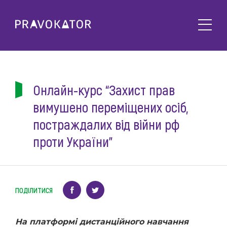
Про клуб
PRAVOKATOR.Київ
Напрямки діяльності
PRAVOKATOR.Львів
Онлайн-курс “Захист прав
Заходи
PRAVOKATOR.Одеса
вимушено переміщених осіб,
Майбутні
Новини
постраждалих від війни рф
Минулі
Події
проти України”
Корисне
Статті
Контакти
Напрацювання та продукти
Фотогалерея
ПОДІЛИТИСЯ
uk
Е-навчання
На платформі дистанційного навчання