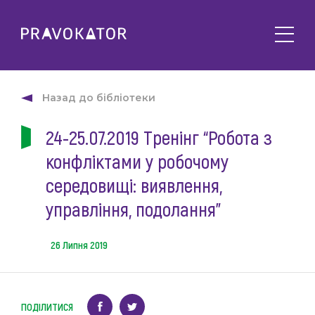
Про клуб
PRAVOKATOR.Київ
Назад до бібліотеки
Напрямки діяльності
PRAVOKATOR.Львів
24-25.07.2019 Тренінг “Робота з
Заходи
PRAVOKATOR.Одеса
конфліктами у робочому
Майбутні
Новини
Минулі
середовищі: виявлення,
Події
Корисне
управління, подолання”
Статті
Контакти
Напрацювання та продукти
26 Липня 2019
Фотогалерея
uk
Е-навчання
ПОДІЛИТИСЯ