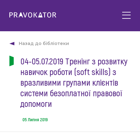
Про клуб
PRAVOKATOR.Київ
Назад до бібліотеки
Напрямки діяльності
PRAVOKATOR.Львів
04-05.07.2019 Тренінг з розвитку
Заходи
PRAVOKATOR.Одеса
навичок роботи (soft skills) з
Майбутні
Новини
Минулі
вразливими групами клієнтів
Події
Корисне
системи безоплатної правової
Статті
допомоги
Контакти
Напрацювання та продукти
Фотогалерея
05 Липня 2019
uk
Е-навчання