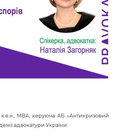
., к.е.н., МВА, керуюча АБ «Антикризовий
демії адвокатури України.