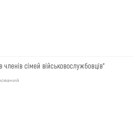
в членів сімей військовослужбовців"
зований