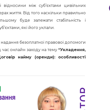
і відносини між суб’єктами цивільних
ерах життя. Від того наскільки правильно
льшому буде залежати стабільність і
б’єктами, які його уклали.
 надання безоплатної правової допомоги
д час онлайн заходу на тему
“Укладення,
Договір найму (оренди): особливості