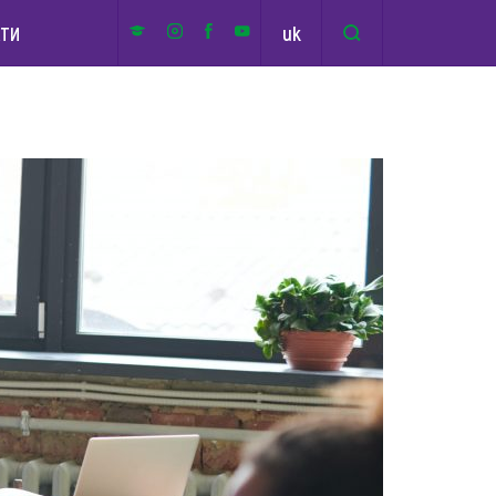
uk
КТИ