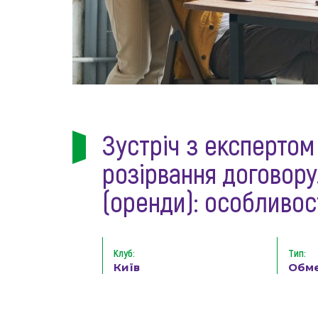
Зустріч з експертом 
розірвання договору
(оренди): особливос
Клуб:
Тип:
Київ
Обм