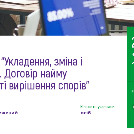
Ч
“Укладення, зміна і
. Договір найму
ті вирішення спорів”
Р
Кількість учасників:
ежений
осіб