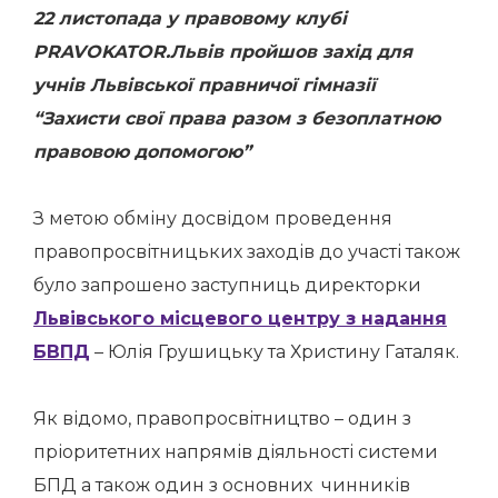
22 листопада у правовому клубі
PRAVOKATOR.Львів пройшов захід для
учнів Львівської правничої гімназії
“Захисти свої права разом з безоплатною
правовою допомогою”
З метою обміну досвідом проведення
правопросвітницьких заходів до участі також
було запрошено заступниць директорки
Львівського місцевого центру з надання
БВПД
– Юлія Грушицьку та Христину Гаталяк.
Як відомо, правопросвітництво – один з
пріоритетних напрямів діяльності системи
БПД а також один з основних чинників