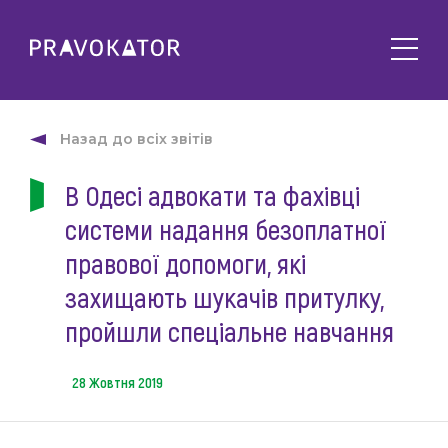
Про клуб
PRAVOKATOR.Київ
Назад до всіх звітів
Напрямки діяльності
PRAVOKATOR.Львів
В Одесі адвокати та фахівці
Заходи
PRAVOKATOR.Одеса
системи надання безоплатної
Майбутні
Новини
Минулі
правової допомоги, які
Події
Корисне
захищають шукачів притулку,
Статті
пройшли спеціальне навчання
Контакти
Напрацювання та продукти
Фотогалерея
28 Жовтня 2019
uk
Е-навчання