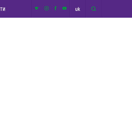
uk
КТИ