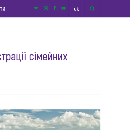
uk
КТИ
трації сімейних