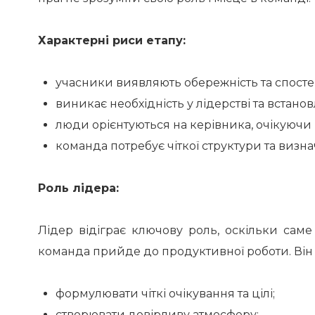
Характерні риси етапу:
учасники виявляють обережність та спосте
виникає необхідність у лідерстві та встанов
люди орієнтуються на керівника, очікуючи в
команда потребує чіткої структури та визна
Роль лідера:
Лідер відіграє ключову роль, оскільки саме
команда прийде до продуктивної роботи. Він
формулювати чіткі очікування та цілі;
створювати довірливу атмосферу;