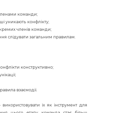
 членами команди;
ші уникають конфлікту;
кремих членів команди;
ання слідувати загальним правилам.
онфлікти конструктивно;
ікації;
авила взаємодії.
 використовувати їх як інструмент для
ення цього етапу команда стає більш