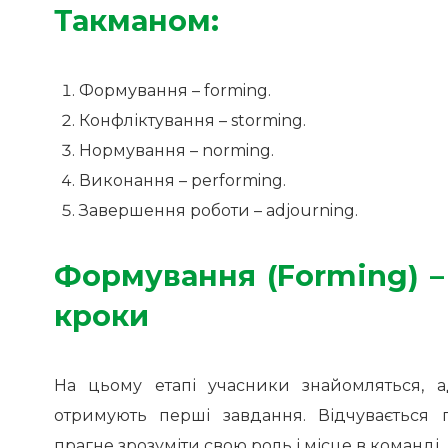
Такманом:
Формування – forming.
Конфліктування – storming.
Нормування – norming.
Виконання – performing.
Завершення роботи – adjourning.
Формування (Forming) –
кроки
На цьому етапі учасники знайомляться, 
отримують перші завдання. Відчувається 
прагне зрозуміти свою роль і місце в команді.