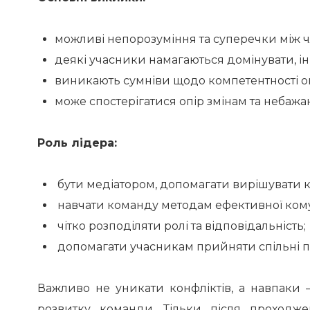
можливі непорозуміння та суперечки між
деякі учасники намагаються домінувати, ін
виникають сумніви щодо компетентності о
може спостерігатися опір змінам та небаж
Роль лідера:
бути медіатором, допомагати вирішувати к
навчати команду методам ефективної комун
чітко розподіляти ролі та відповідальність;
допомагати учасникам прийняти спільні пр
Важливо не уникати конфліктів, а навпаки –
розвитку команди. Тільки після проходж