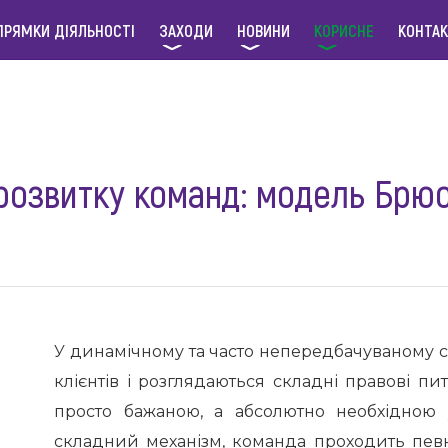
ПРЯМКИ ДІЯЛЬНОСТІ
ЗАХОДИ
НОВИНИ
КОРИСНЕ
КОНТА
 розвитку команд: модель Брю
У динамічному та часто непередбачуваному св
клієнтів і розглядаються складні правові п
просто бажаною, а абсолютно необхідною 
складний механізм, команда проходить певні