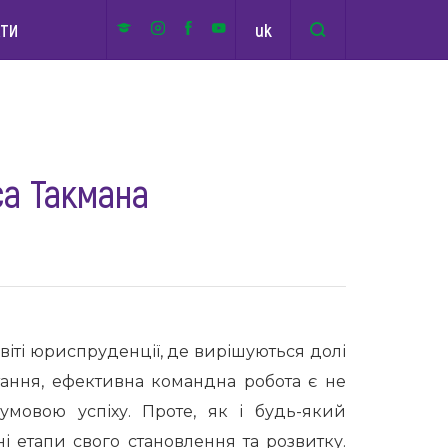
uk
КТИ
са Такмана
іті юриспруденції, де вирішуються долі
итання, ефективна командна робота є не
умовою успіху. Проте, як і будь-який
 етапи свого становлення та розвитку.