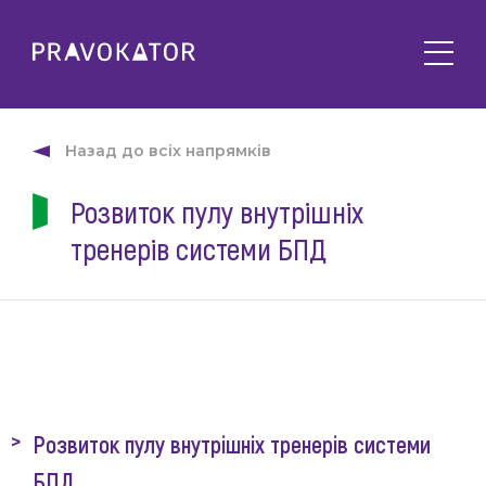
Про клуб
PRAVOKATOR.Київ
Назад до всіх напрямків
Напрямки діяльності
PRAVOKATOR.Львів
Розвиток пулу внутрішніх
Заходи
PRAVOKATOR.Одеса
тренерів системи БПД
Майбутні
Новини
Минулі
Події
Корисне
Статті
Контакти
Напрацювання та продукти
Фотогалерея
uk
Е-навчання
Розвиток пулу внутрішніх тренерів системи
БПД