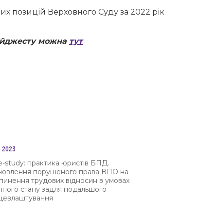
их позицій Верховного Суду за 2022 рік
дайджесту можна
тут
 2023
e-study: практика юристів БПД.
новлення порушеного права ВПО на
пинення трудових відносин в умовах
нного стану задля подальшого
цевлаштування