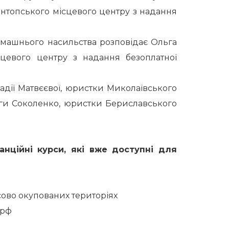
онтопського місцевого центру з надання
машнього насильства розповідає Ольга
сцевого центру з надання безоплатної
Надії Матвєєвої, юристки Миколаївського
ги Соколенко, юристки Бериславського
анційні курси, які вже доступні для
ово окупованих територіях
 рф