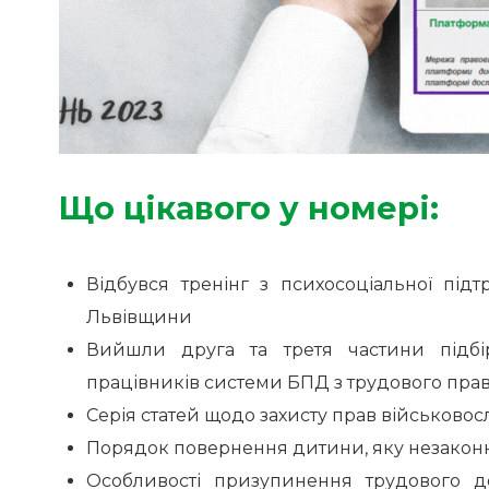
Що цікавого у номері:
Відбувся тренінг з психосоціальної пі
Львівщини
Вийшли друга та третя частини підбі
працівників системи БПД з трудового прав
Серія статей щодо захисту прав військовос
Порядок повернення дитини, яку незаконн
Особливості призупинення трудового д