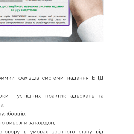
дтримки фахівців системи надання БПД
рки успішних практик адвокатів та
а;
лужбовців;
о вивезли за кордон;
оговору в умовах воєнного стану від