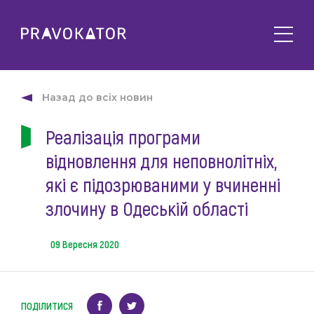
Про клуб
PRAVOKATOR.Київ
Назад до всіх новин
Напрямки діяльності
PRAVOKATOR.Львів
Реалізація програми
Заходи
PRAVOKATOR.Одеса
відновлення для неповнолітніх,
Майбутні
Новини
Минулі
які є підозрюваними у вчиненні
Події
Корисне
злочину в Одеській області
Статті
Контакти
Напрацювання та продукти
09 Вересня 2020
Фотогалерея
uk
Е-навчання
ПОДІЛИТИСЯ