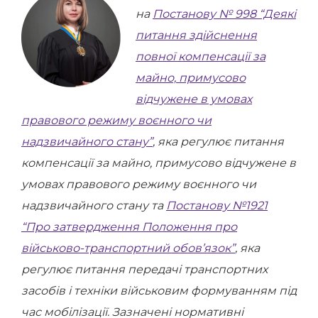
на
Постанову № 998 “Деякі
питання здійснення
повної компенсації за
майно, примусово
відчужене в умовах
правового режиму воєнного чи
надзвичайного стану”
, яка регулює питання
компенсації за майно, примусово відчужене в
умовах правового режиму воєнного чи
надзвичайного стану та
Постанову №1921
“Про затвердження Положення про
військово-транспортний обов’язок”
, яка
регулює питання передачі транспортних
засобів і техніки військовим формуванням під
час мобілізації. Зазначені нормативні