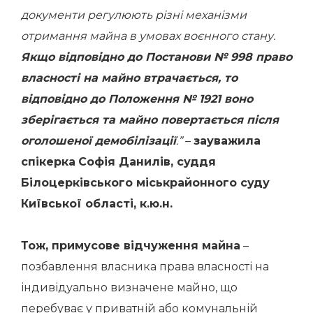
документи регулюють різні механізми
отримання майна в умовах воєнного стану.
Якщо відповідно до Постанови № 998 право
власності на майно втрачається, то
відповідно до Положення № 1921 воно
зберігається та майно повертається після
оголошеної демобілізації
.”
–
зауважила
спікерка
Софія Данилів, суддя
Білоцерківського міськрайонного суду
Київської області, к.ю.н.
Тож, примусове відчуження майна
–
позбавлення власника права власності на
індивідуально визначене майно, що
перебуває у приватній або комунальній