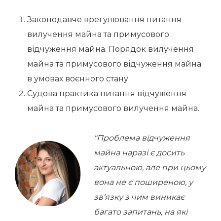
Законодавче врегулювання питання
вилучення майна та примусового
відчуження майна. Порядок вилучення
майна та примусового відчуження майна
в умовах воєнного стану.
Судова практика питання відчуження
майна та примусового вилучення майна.
“Проблема відчуження
майна наразі є досить
актуальною, але при цьому
вона не є поширеною, у
зв’язку з чим виникає
багато запитань, на які