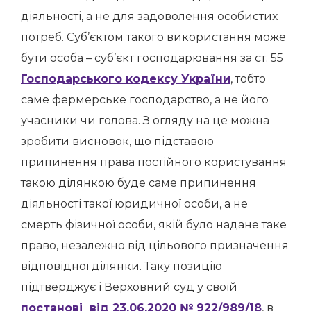
діяльності, а не для задоволення особистих
потреб. Суб’єктом такого використання може
бути особа – суб’єкт господарювання за ст. 55
Господарського кодексу України
, тобто
саме фермерське господарство, а не його
учасники чи голова. З огляду на це можна
зробити висновок, що підставою
припинення права постійного користування
такою ділянкою буде саме припинення
діяльності такої юридичної особи, а не
смерть фізичної особи, якій було надане таке
право, незалежно від цільового призначення
відповідної ділянки. Таку позицію
підтверджує і Верховний суд у своїй
постанові від 23.06.2020 № 922/989/18
, в