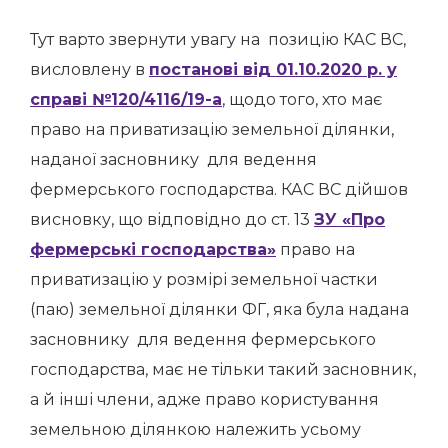
Тут варто звернути увагу на
позицію КАС ВС,
висловлену в
постанові
від 01.10.2020 р. у
справі №120/4116/19-а
, щодо того, хто має
право на приватизацію земельної ділянки,
наданої засновнику для ведення
фермерського господарства. КАС ВС дійшов
висновку, що відповідно до ст. 13
ЗУ «Про
фермерські господарства»
право на
приватизацію у розмірі земельної частки
(паю) земельної ділянки ФГ, яка була надана
засновнику для ведення фермерського
господарства, має не тільки такий засновник,
а й інші члени, адже право користування
земельною ділянкою належить усьому