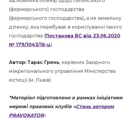
засновника (члена) щодо селянського
(фермерського) господарства
(фермерського господарства)
,
а не земельну
ділянку, яка перебуває в користуванні такого
господарства (
Постанова ВС від 23.06.2020
№ 179/1043/16-ц
).
Автор:
Тарас Грень
, керівник Західного
міжрегіонального управління Міністерства
юстиції (м. Львів)
*Матеріал підготовлено в рамках ініціативи
мережі правових клубів «
Стань автором
PRAVOKATOR
»