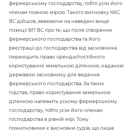
фермерському господарству, тобто усім його
членам повною мірою. Такого висновку КАС
ВС дійшов, зважаючи на наведені вище
позиції ВП ВС про те, що після створення
фермерського господарства та його
реєстрації до господарства від засновника
переходить право оренди/постійного
користування земельною ділянкою, наданою
державою засновнику для ведення
фермерського господарства. За таких
підстав, право користування земельною
ділянкою належить усьому фермерському
господарству, тобто усім його членам
господарства в рівній мірі. Тому
помилковими є висновки судів, що лише