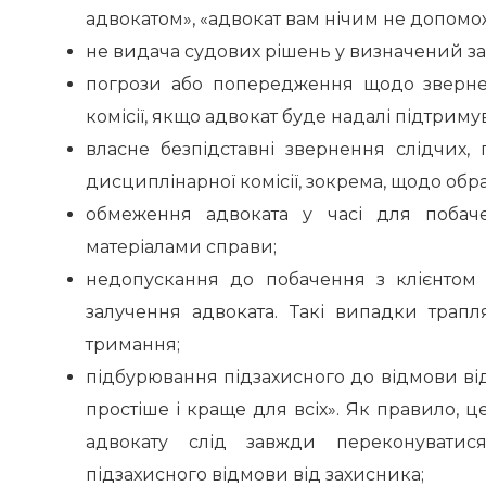
адвокатом», «адвокат вам нічим не допомо
не видача судових рішень у визначений за
погрози або попередження щодо звернен
комісії, якщо адвокат буде надалі підтрим
власне безпідставні звернення слідчих, 
дисциплінарної комісії, зокрема, щодо обра
обмеження адвоката у часі для побаче
матеріалами справи;
недопускання до побачення з клієнтом з
залучення адвоката. Такі випадки трапл
тримання;
підбурювання підзахисного до відмови від
простіше і краще для всіх». Як правило, ц
адвокату слід завжди переконуватися
підзахисного відмови від захисника;