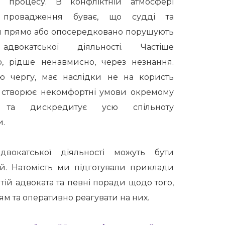
м процесу.
В конфліктній атмосфері
 провадження буває, що судді та
 прямо або опосередковано порушують
 адвокатської діяльності. Частіше
о, рідше ненавмисно, через незнання.
ю чергу, має наслідки не на користь
о
створює некомфортні умови окремому
а дискредитує усю спільноту
и.
вокатської діяльності можуть бути
й. Натомість ми підготували приклади
ій адвоката та певні поради щодо того,
м та оперативно реагувати на них.