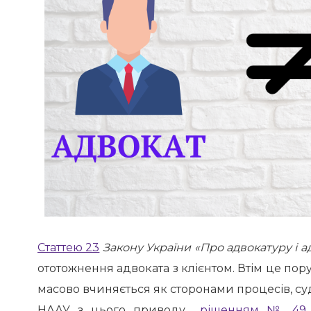
Статтею 23
Закону України «Про адвокатуру і ад
ототожнення адвоката з клієнтом.
Втім це пор
масово вчиняється як сторонами процесів, судд
НААУ з цього приводу
рішенням № 49 