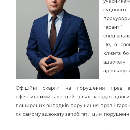
учасника
судового
прокурори
гарантії
спеціальн
Це, в сво
клієнта б
адвокату
т
адвокатур
Офіційні скарги на порушення прав ад
ефективними, але цей шлях занадто довги
поширених випадків порушення прав і гарант
як самому адвокату запобігати цим порушення