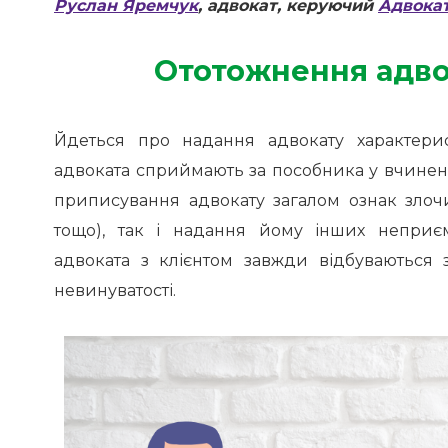
Руслан Яремчук
, адвокат,
керуючий
Адвокат
Ототожнення адво
Йдеться про надання адвокату характерис
адвоката сприймають за пособника у вчин
ен
приписування адвокату загалом ознак злочин
тощо), так і надання йому інших неприєм
адвоката з клієнтом завжди відбуваються
невинуватості.