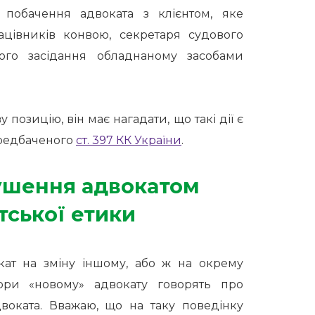
побачення адвоката з клієнтом, яке
рацівників конвою, секретаря судового
вого засідання обладнаному засобами
позицію, він має нагадати, що такі дії є
редбаченого
ст. 397 КК України
.
ушення адвокатом
тської етики
кат на зміну іншому, або ж на окрему
рори «новому» адвокату говорять про
воката. Вважаю, що на таку поведінку