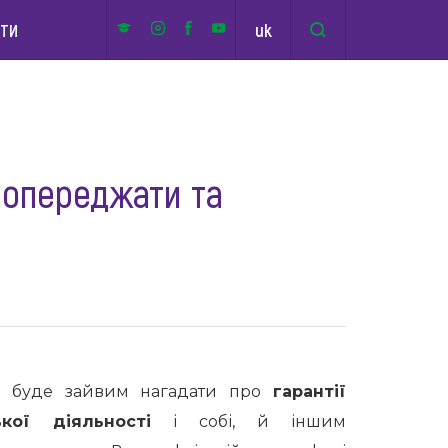
uk
КТИ
 попереджати та
е буде зайвим нагадати про
гарантії
ької діяльності
і собі, й іншим