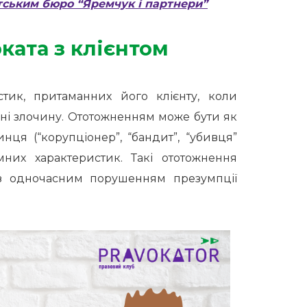
ським бюро “Яремчук і партнери”
ката з клієнтом
тик, притаманних його клієнту, коли
ні злочину. Ототожненням може бути як
ця (“корупціонер”, “бандит”, “убивця”
них характеристик. Такі ототожнення
 з одночасним порушенням презумпції