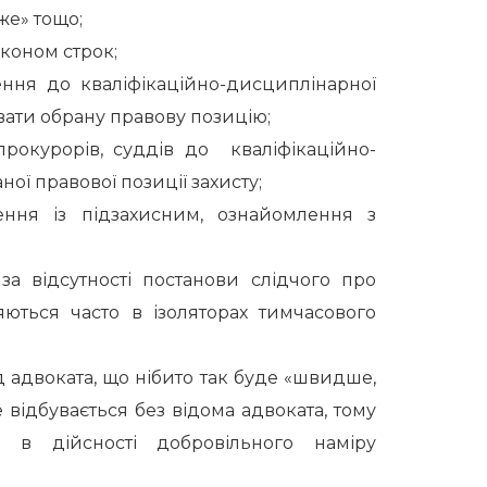
же» тощо;
коном строк;
ня до кваліфікаційно-дисциплінарної
увати обрану правову позицію;
прокурорів, суддів до кваліфікаційно-
ної правової позиції захисту;
ння із підзахисним, ознайомлення з
а відсутності постанови слідчого про
яються часто в ізоляторах тимчасового
 адвоката, що нібито так буде «швидше,
е відбувається без відома адвоката, тому
 в дійсності добровільного наміру