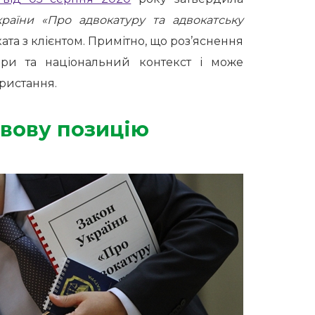
країни «Про адвокатуру та адвокатську
а з клієнтом. Примітно, що роз’яснення
ири та національний контекст і може
ристання.
авову позицію