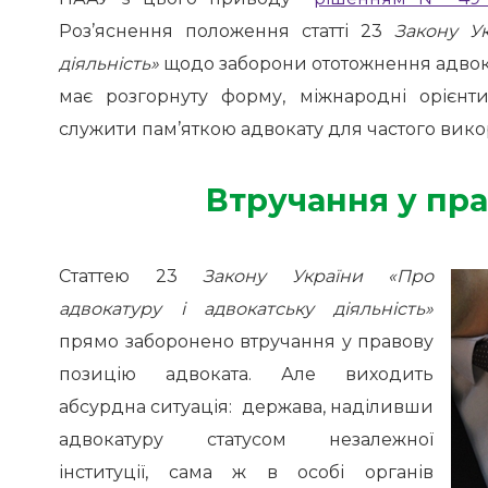
Роз’яснення положення статті 23
Закону У
діяльність»
щодо заборони ототожнення адвокат
має розгорнуту форму, міжнародні орієнт
служити пам’яткою адвокату для частого вико
Втручання у пр
Статтею 23
Закону України «Про
адвокатуру і адвокатську діяльність»
прямо заборонено
втручання у правову
позицію адвоката.
Але виходить
абсурдна ситуація: держава, наділивши
адвокатуру статусом незалежної
інституції, сама ж
в особі органів