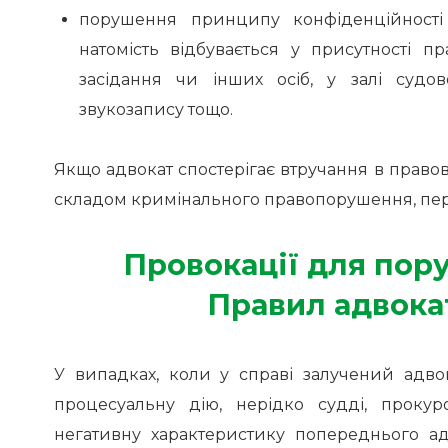
порушення принципу конфіденційності 
натомість відбувається у присутності п
засідання чи інших осіб, у залі судо
звукозапису тощо.
Якщо адвокат спостерігає втручання в правову 
складом кримінального правопорушення, пе
Провокації для пор
Правил адвока
У випадках, коли у справі залучений адво
процесуальну дію, нерідко судді, проку
негативну характеристику попереднього ад