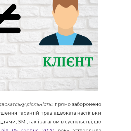
вокатську діяльність»
прямо заборонено
ушення гарантій прав адвоката настільки
ями, ЗМІ, так і загалом в суспільстві, що
від 05 серпня 2020
року затвердила