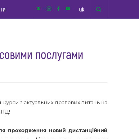
uk
КТИ
нсовими послугами
-курси з актуальних правових питань на
БПД!
для проходження новий дистанційний