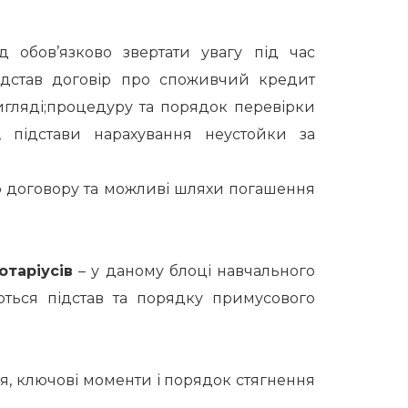
 обов’язково звертати увагу під час
ідстав договір про споживчий кредит
гляді;процедуру та порядок перевірки
ь, підстави нарахування неустойки за
 договору та можливі шляхи погашення
отаріусів
– у даному блоці навчального
уються підстав та порядку примусового
, ключові моменти і порядок стягнення