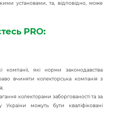
кими установами, та, відповідно, може
.
єтесь PRO:
і компанії, які норми законодавства
право вчиняти колекторська компанія з
а;
магання колекторами заборгованості та за
 України можуть бути кваліфіковані