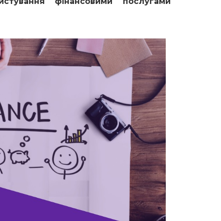
стування фінансовими послугами