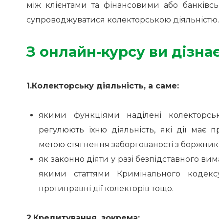
між клієнтами та фінансовими або банківсь
супроводжуватися колекторською діяльністю
З онлайн-курсу ви дізна
1.Колекторську діяльність, а саме:
якими функціями наділені колекторськ
регулюють їхню діяльність, які дії має 
метою стягнення заборгованості з боржник
як законно діяти у разі безпідставного ви
якими статтями Кримінального кодексу
протиправні дії колекторів тощо.
2.Кредитування, зокрема: