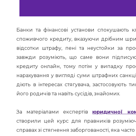
Банки та фінансові установи спокушають к
споживчого кредиту, вказуючи дрібним шри
відсотки штрафу, пені та неустойки за прос
завжди розуміють, що саме вони підписую
кредиту онлайн, тому потім у випадку про
нарахування у вигляді суми штрафних санкцій.
діють в інтересах стягувача, застосовують т
його родичів та навіть сусідів, знайомих.
За матеріалами експертів
юридичної ком
створили цей курс для правників розумію
справах зі стягнення заборгованості, яка час