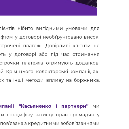
лієнтів нібито вигідними умовами для
фтом у договорі необґрунтовано високі
трочені платежі. Довірливі клієнти не
ть у договорі або під час отримання
строчки платежів отримують додаткові
 Крім цього, колекторські компанії, які
иск та інші методи впливу на боржника,
панії “Касьяненко і партнери”
ми
чи специфіку захисту прав громадян у
то пов’язана з кредитними зобов’язаннями