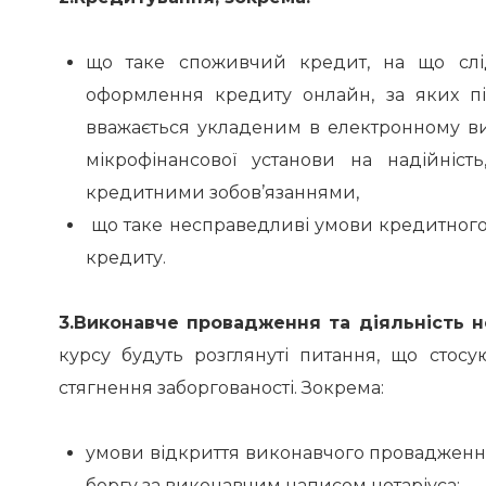
що таке споживчий кредит, на що слід
оформлення кредиту онлайн, за яких п
вважається укладеним в електронному ви
мікрофінансової установи на надійніст
кредитними зобов’язаннями,
що таке несправедливі умови кредитного
кредиту.
3.Виконавче провадження та діяльність н
курсу будуть розглянуті питання, що стос
стягнення заборгованості. Зокрема:
умови відкриття виконавчого провадження
боргу за виконавчим написом нотаріуса;