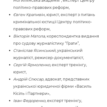
Могилянська академія”, експерт Центру
політико-правових реформ,
Євген Крапивін
, юрист, експерт з питань
кримінальної юстиції Центру політико-
правових реформ,
Вікторія Матола
, кореспондентка видання
про судову журналістику “Грати”,
Станіслав Ясинський
, український
журналіст, режисер-документаліст,
Сергій Ярмоленко
, експерт тренінгу,
юрист,
Андрій Слюсар
, адвокат, представник
української юридичної фірми «Василь
Кісіль і Партнери»,
Іван Федоренко
, експерт тренінгу,