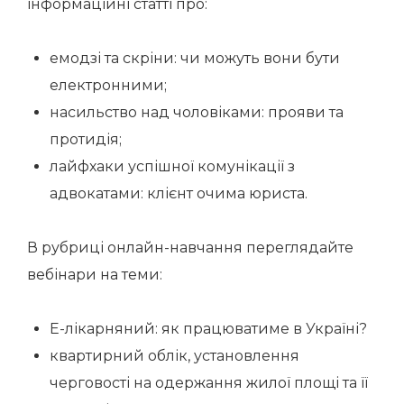
інформаційні статті про:
емодзі та скріни: чи можуть вони бути
електронними;
насильство над чоловіками: прояви та
протидія;
лайфхаки успішної комунікації з
адвокатами: клієнт очима юриста.
В рубриці онлайн-навчання переглядайте
вебінари на теми:
Е-лікарняний: як працюватиме в Україні?
квартирний облік, установлення
черговості на одержання жилої площі та її