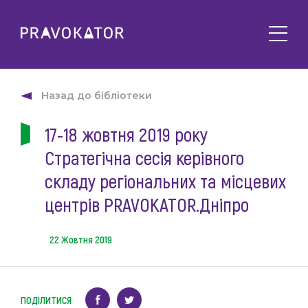
Про клуб
PRAVOKATOR.Київ
Назад до бібліотеки
Напрямки діяльності
PRAVOKATOR.Львів
17-18 жовтня 2019 року
Заходи
PRAVOKATOR.Одеса
Стратегічна сесія керівного
Майбутні
Новини
Минулі
складу регіональних та місцевих
Події
Корисне
центрів PRAVOKATOR.Дніпро
Статті
Контакти
Напрацювання та продукти
22 Жовтня 2019
Фотогалерея
uk
Е-навчання
ПОДІЛИТИСЯ