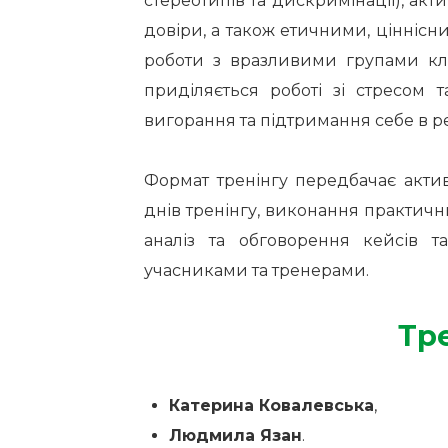
стереотипів та дискримінації), ак
довіри, а також етичними, цінніс
роботи з вразливими групами клієн
приділяється роботі зі стресом 
вигорання та підтримання себе в ре
Формат тренінгу передбачає актив
днів тренінгу, виконання практични
аналіз та обговорення кейсів та
учасниками та тренерами.
Тр
Катерина Ковалевська
,
Людмила Язан
.