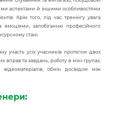
тивним слуханням та емпатією, побудовою
ними аспектами й іншими особливостями
тів. Крім того, під час тренінгу увага
та емоціями, запобіганню професійного
сурсному стані.
ну участь усіх учасників протягом двох
х вправ та завдань, роботу в міні-групах,
 відеоматеріалів, обмін досвідом між
енери: