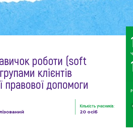
Ч
навичок роботи (soft
 групами клієнтів
ї правової допомоги
Р
Кількість учасників:
лізований
20 осіб