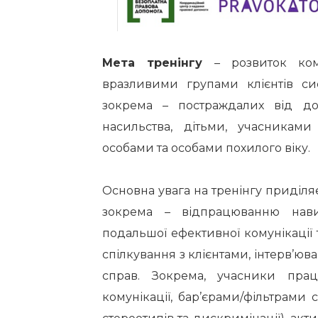
Мета тренінгу
– розвиток ком
вразливими групами клієнтів си
зокрема – постраждалих від д
насильства, дітьми, учасникам
особами та особами похилого віку.
Основна увага на тренінгу приділяєт
зокрема – відпрацюванню нав
подальшої ефективної комунікації т
спілкування з клієнтами, інтерв’юва
справ. Зокрема, учасники пра
комунікації, бар’єрами/фільтрами