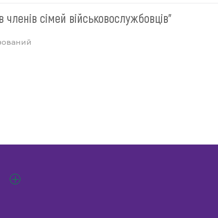
в членів сімей військовослужбовців"
зований