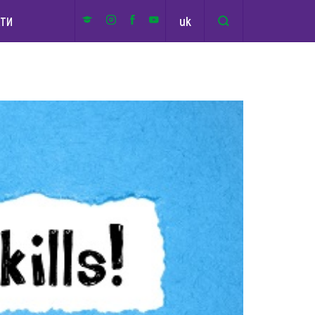
uk
КТИ