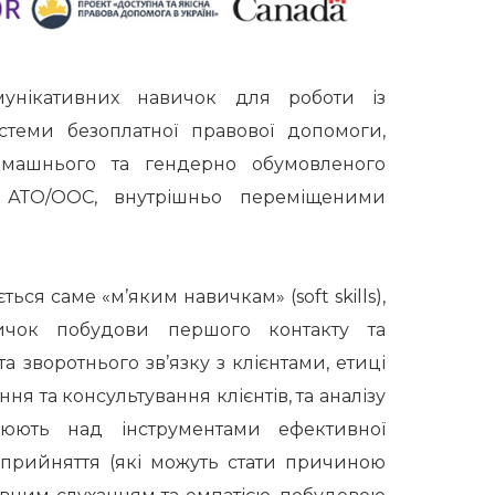
унікативних навичок для роботи із
стеми безоплатної правової допомоги,
омашнього та гендерно обумовленого
и АТО/ООС, внутрішньо переміщеними
ься саме «м’яким навичкам» (soft skills),
ичок побудови першого контакту та
а зворотнього зв’язку з клієнтами, етиці
ння та консультування клієнтів, та аналізу
цюють над інструментами ефективної
 сприйняття (які можуть стати причиною