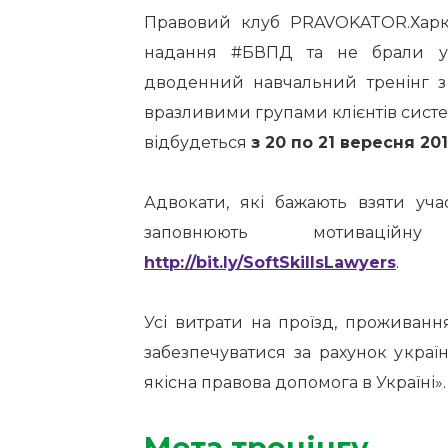
Правовий клуб PRAVOKATOR.Харків
надання
#БВПД
та не брали уч
дводенний навчальний тренінг з р
вразливими групами клієнтів систе
відбудеться
з 20 по 21 вересня 201
Адвокати, які бажають взяти уча
заповнюють мотивацій
http://bit.ly/SoftSkillsLawyers
.
Усі витрати на проїзд, проживання
забезпечуватися за рахунок украї
якісна правова допомога в Україні».
Мета тренінгу