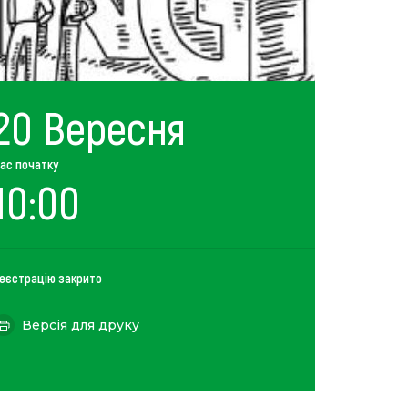
20 Вересня
ас початку
10:00
еєстрацію закрито
Версія для друку