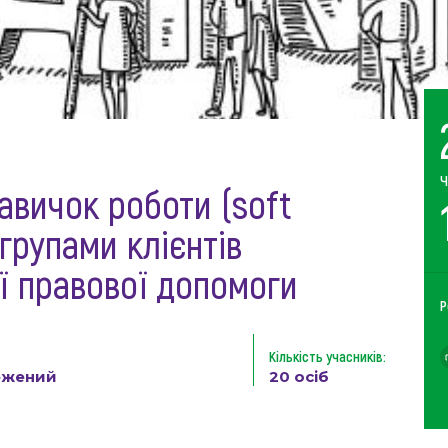
Ч
навичок роботи (soft
 групами клієнтів
ї правової допомоги
Р
Кількість учасників:
жений
20 осіб