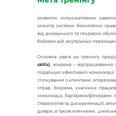
розвиток комунікативних навич
клієнтів системи безоплатної пра
від домашнього та гендерно обумо
бойових дій, внутрішньо переміще
Основна увага на тренінгу прид
skills)
, зокрема – відпрацюванню 
подальшої ефективної комунікації т
спілкування з клієнтами, інтерв’юва
справ. Зокрема, учасники працюв
комунікації, бар’єрами/фільтрами
стереотипів та дискримінації), ак
довіри, а також етичними, цінніс