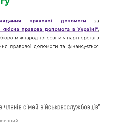
нгу
адання правової допомоги
за
 якісна правова допомога в Україні”
,
юро міжнародної освіти у партнерстві з
ня правової допомоги та фінансується
в членів сімей військовослужбовців"
зований