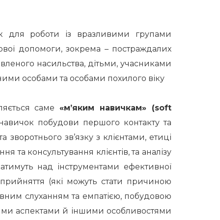
ок для роботи із вразливими групами
вової допомоги, зокрема – постраждалих
вленого насильства, дітьми, учасниками
ними особами та особами похилого віку
іляється саме
«м’яким навичкам» (soft
навичок побудови першого контакту та
а зворотнього зв’язку з клієнтами, етиці
ння та консультування клієнтів, та аналізу
атимуть над інструментами ефективної
 сприйняття (які можуть стати причиною
тивним слуханням та емпатією, побудовою
ними аспектами й іншими особливостями