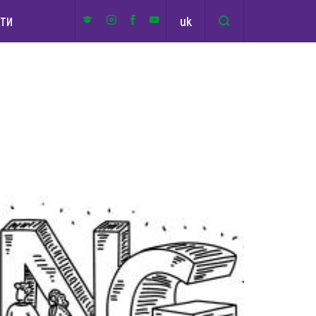
uk
КТИ