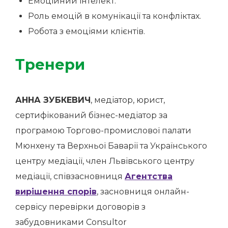
Емоційний інтелект.
Роль емоцій в комунікації та конфліктах.
Робота з емоціями клієнтів.
Тренери
АННА ЗУБКЕВИЧ
, медіатор, юрист,
сертифікований бізнес-медіатор за
програмою Торгово-промислової палати
Мюнхену та Верхньої Баварії та Українського
центру медіації, член Львівського центру
медіації, співзасновниця
Агентства
вирішення спорів
, засновниця онлайн-
сервісу перевірки договорів з
забудовниками Consultor