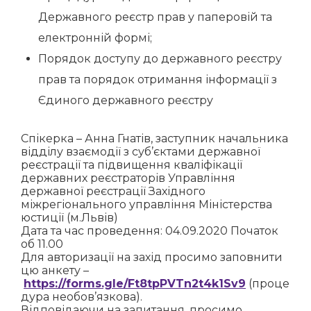
Державного реєстр прав у паперовій та
електронній формі;
Порядок доступу до державного реєстру
прав та порядок отримання інформації з
Єдиного державного реєстру
Спікерка – Анна Гнатів, заступник начальника
відділу взаємодії з суб’єктами державної
реєстрації та підвищення кваліфікації
державних реєстраторів Управління
державної реєстрації Західного
міжрегіонального управління Міністерства
юстиції (м.Львів)
Дата та час проведення: 04.09.2020 Початок
об 11.00
Для авторизації на захід просимо заповнити
цю анкету –
https://forms.gle/Ft8tpPVTn2t4k1Sv9
(проце
дура необов’язкова).
Відповідаючи на запитання, просимо