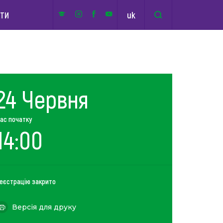
uk
КТИ
24 Червня
ас початку
14:00
еєстрацію закрито
Версія для друку