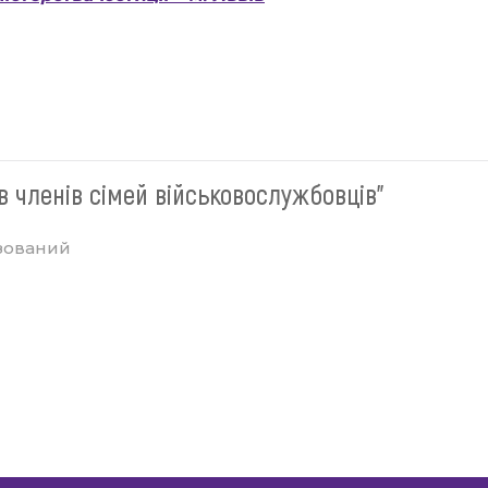
в членів сімей військовослужбовців"
зований