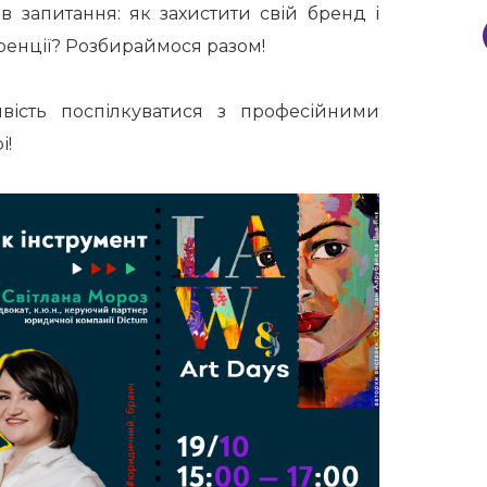
 запитання: як захистити свій бренд і
ренції
? Розбираймося разом!
сть поспілкуватися з професійними
і!