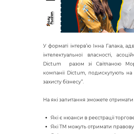
У форматі інтерв’ю Інна Галака, ад
інтелектуальної власності, асо
Dictum разом зі Світланою Мо
компанії Dictum, подискутують на
захисту бізнесу”.
На які запитання зможете отримати 
Які є нюанси в реєстрації торгов
Які ТМ можуть отримати правову о