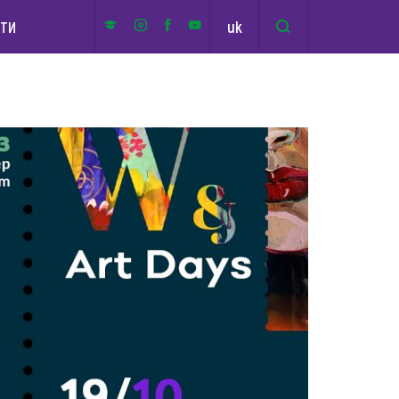
uk
КТИ