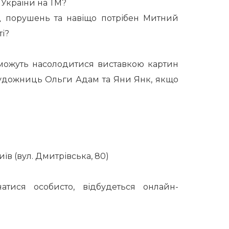
 України на ТМ?
д порушень та навіщо потрібен Митний
ті?
можуть насолодитися виставкою картин
 художниць Ольги Адам та Яни Янк, якщо
в (вул. Дмитрівська, 80)
тися особисто, відбудеться онлайн-