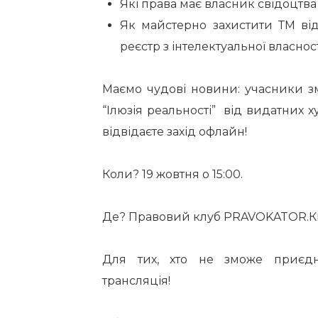
Які права має власник свідоцтва
Як майстерно захистити ТМ ві
реєстр з інтелектуальної власнос
Маємо чудові новини: учасники з
“Ілюзія реальності” від видатних
відвідаєте захід офлайн!
Коли? 19 жовтня о 15:00.
Де?
Правовий клуб PRAVOKATOR.Киї
Для тих, хто не зможе приєдна
трансляція!