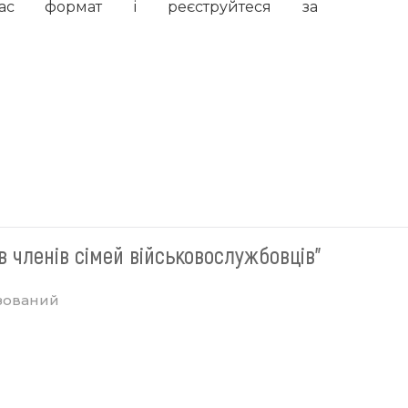
ас формат і реєструйтеся за
в членів сімей військовослужбовців"
зований