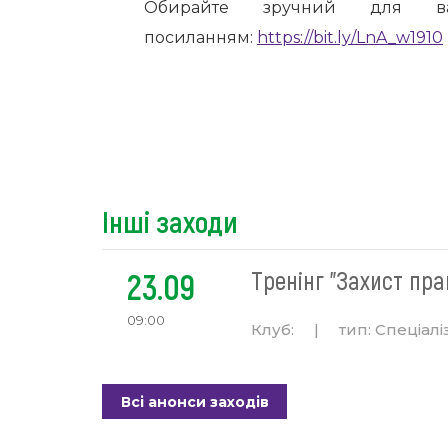
Обирайте зручний для в
посиланням:
https://bit.ly/LnA_w1910
Інші заходи
23.09
Тренінг "Захист пра
09:00
Клуб:
|
тип:
Спеціалі
Всі анонси заходів