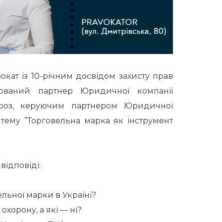
вокат із 10-річним досвідом захисту прав
ційований партнер Юридичної компанії
роз, керуючим партнером Юридичної
 тему “Торговельна марка як інструмент
відповіді:
ельної марки в Україні?
хорону, а які — ні?