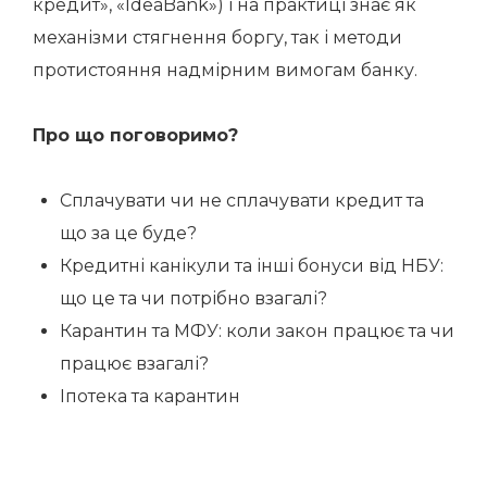
кредит», «IdeaBank») і на практиці знає як
механізми стягнення боргу, так і методи
протистояння надмірним вимогам банку.
Про що поговоримо?
Сплачувати чи не сплачувати кредит та
що за це буде?
Кредитні канікули та інші бонуси від НБУ:
що це та чи потрібно взагалі?
Карантин та МФУ: коли закон працює та чи
працює взагалі?
Іпотека та карантин