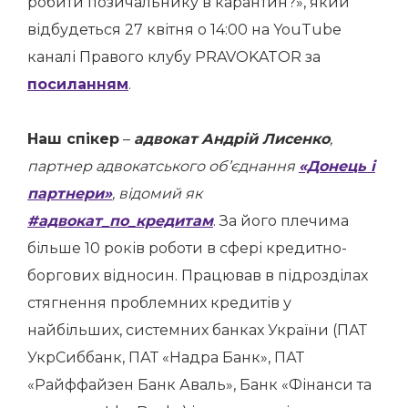
робити позичальнику в карантин?», який
відбудеться 27 квітня о 14:00 на YouTube
каналі Правого клубу PRAVOKATOR за
посиланням
.
Наш спікер
–
адвокат
Андрій Лисенко
,
партнер адвокатського об’єднання
«Донець і
партнери»
, відомий як
#адвокат_по_кредитам
. За його плечима
більше 10 років роботи в сфері кредитно-
боргових відносин. Працював в підрозділах
стягнення проблемних кредитів у
найбільших, системних банках України (ПАТ
УкрСиббанк, ПАТ «Надра Банк», ПАТ
«Райффайзен Банк Аваль», Банк «Фінанси та